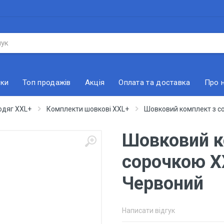
ки
Топ продажів
Акція
Оплата та доставка
Про 
одяг XXL+
Комплекти шовкові XXL+
Шовковий комплект з с
Шовковий к
сорочкою X
Червоний
Написати відгук