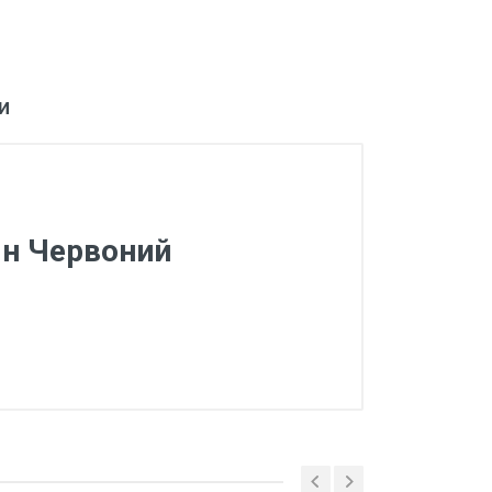
и
1н Червоний
кою XXL+ Кк1091н