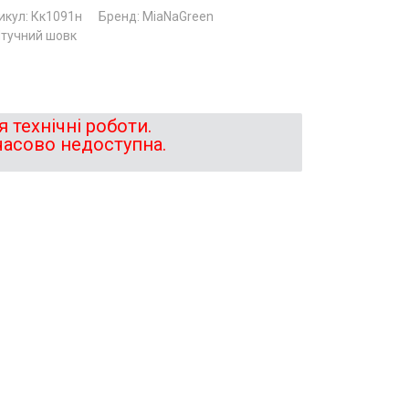
икул: Кк1091н
Бренд: MiaNaGreen
Штучний шовк
 технічні роботи.
часово недоступна.