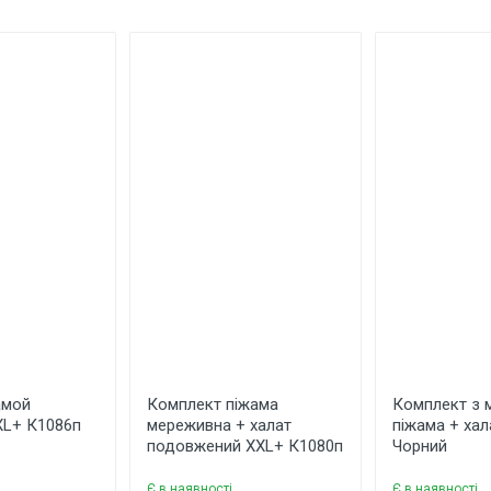
Штучний шовк
20% шовк, 20% віскоза, 60% поліестер
Не еластичний
Червоний
MiaNaGreen
Україна
Так
 ім'я
Ваш телефон
амой
Комплект піжама
Комплект з
XL+ К1086п
мереживна + халат
піжама + хал
подовжений XXL+ К1080п
Чорний
Є в наявності
Є в наявності