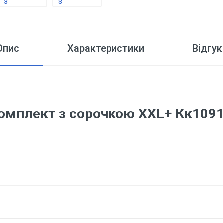
Опис
Характеристики
Відгук
омплект з сорочкою XXL+ Кк109
 про Шовковий комплект з сороч
тні.