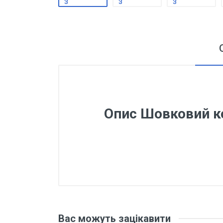
Опис Шовковий к
Відгуки покупців
Червоний
Основні характеристики
Відгуки про товар поки що відсу
Вас можуть зацікавити