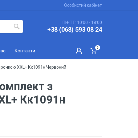
Особистий кабінет
ПН-ПТ: 10:00 - 18:00
+38 (068) 593 08 24
0
нас
Контакти
орочкою XXL+ Кк1091н Червоний
омплект з
XL+ Кк1091н