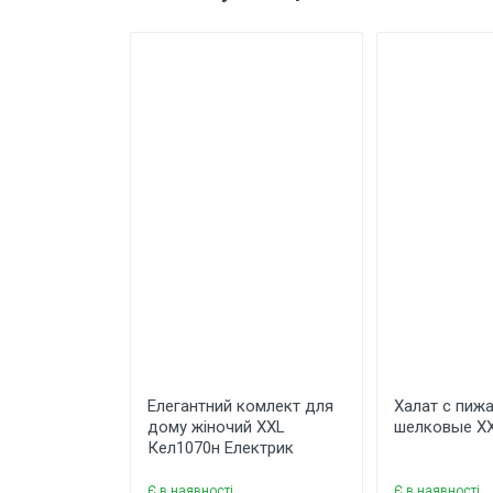
Матеріал
Склад
Еластичність
Колір
Написати відгук
Бренд
Країна виробник
Подарункова упаковка
Рейтинг
Ваше
Коментар
Елегантний комлект для
Халат с пиж
дому жіночий XXL
шелковые X
Кел1070н Електрик
Є в наявності
Є в наявності