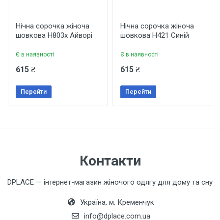
Еластичність
Не еластичний
Рейтинг
Нічна сорочка жіноча
Нічна сорочка жіноча
Колір
шовкова Н803х Айворі
шовкова Н421 Синій
Синій
Є в наявності
Є в наявності
Ваше ім'я
Бренд
615 ₴
615 ₴
MiaNaGreen
Перейти
Перейти
Країна виробник
Ваш телефон
Україна
Особливості
З сіткою
Коментар
Контакти
Подарункова упаковка
Так
DPLACE — інтернет-магазин жіночого одягу для дому та сну
Україна, м. Кременчук
info@dplace.com.ua