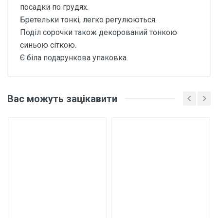
посадки по грудях.
Бретельки тонкі, легко регулюються.
Поділ сорочки також декорований тонкою
синьою сіткою.
Є біла подарункова упаковка.
Відгуки покупців про Нічна
сорочка жіноча шовкова з
Вас можуть зацікавити
сіткою Н1091 Синій
Основні характеристики
Відгуки про товар поки що відсутні.
Матеріал
Штучний шовк
Склад
20% шовк, 20% віскоза, 60% поліестер
Написати відгук