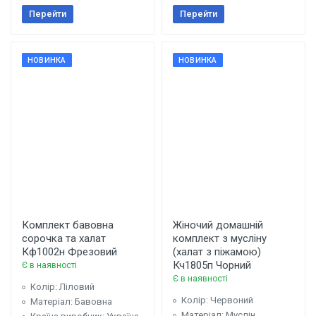
Перейти
Перейти
НОВИНКА
НОВИНКА
Комплект бавовна
Жіночий домашній
сорочка та халат
комплект з мусліну
Кф1002н Фрезовий
(халат з піжамою)
Кч1805п Чорний
Є в наявності
Є в наявності
Колір: Ліловий
Колір: Червоний
Матеріал: Бавовна
Матеріал: Муслін