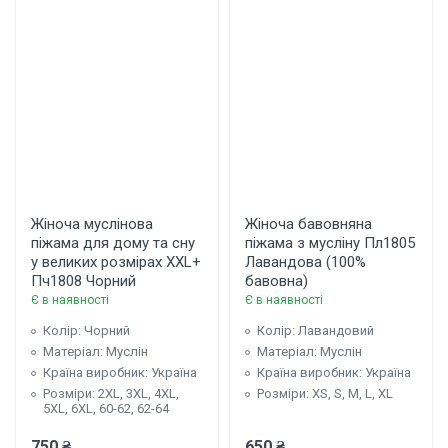
Жіноча муслінова
Жіноча бавовняна
піжама для дому та сну
піжама з мусліну Пл1805
у великих розмірах XXL+
Лавандова (100%
Пч1808 Чорний
бавовна)
Є в наявності
Є в наявності
Колір: Чорний
Колір: Лавандовий
Матеріал: Муслін
Матеріал: Муслін
Країна виробник: Україна
Країна виробник: Україна
Розміри: 2XL, 3XL, 4XL,
Розміри: XS, S, М, L, XL
5XL, 6XL, 60-62, 62-64
750 ₴
650 ₴