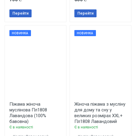
Перейти
Перейти
НОВИНКА
НОВИНКА
Піжама жіноча
Жіноча піжама з мусліну
муслінова Пл1808
для дому та сну у
Лавандова (100%
великих розмірах XXL+
бавовна)
Пл1808 Лавандовий
Є в наявності
Є в наявності