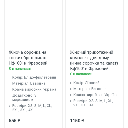
Жіноча сорочка на
Жіночий трикотажний
тонких бретельках
комплект для дому
Нф1001н Фрезовий
(нічна сорочка та халат)
Кф1001н Фрезовий
Є в наявності
Є в наявності
Колір: Блідо-фіолетовий
Колір: Ліловий
Матеріал: Бавовна
Матеріал: Бавовна
Країна виробник: Україна
Країна виробник: Україна
Додатково: З
мереживом
Розміри: XS, S, M, L, XL,
2XL, 3XL, 4XL
Розміри: XS, S, М, L, XL,
2XL, 3XL, 4XL
555 ₴
1150 ₴