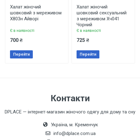
Еластичність
Халат жіночий
Халат жіночий
Не еластичний
шовковий з мереживом
шовковий сексуальний
Рейтинг
Х803н Айворі
з мереживом Хч041
Колір
Чорний
Мокко
Є в наявності
Є в наявності
700 ₴
725 ₴
Ваше ім'я
Бренд
MiaNaGreen
Перейти
Перейти
Країна виробник
Ваш телефон
Україна
Особливості
З мереживом, з запахом
Коментар
Контакти
Подарункова упаковка
DPLACE — інтернет-магазин жіночого одягу для дому та сну
Так
Україна, м. Кременчук
info@dplace.com.ua