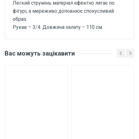
Легкий струмінь матеріал ефектно лягає по
фігурі, а мереживо доповнює спокусливий
образ.
Рукав – 3/4. Довжина халату – 110 см.
Відгуки покупців про
Халат жіночий шовковий
Вас можуть зацікавити
подовжений Х929 110 см
Мокко
Основні характеристики
Відгуки про товар поки що відсутні.
Матеріал
Штучний шовк
Склад
20% шовк, 20% віскоза, 60% поліестер
Написати відгук