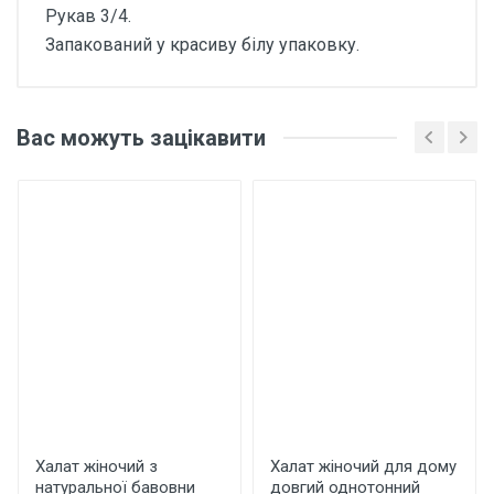
Рукав 3/4.
Запакований у красиву білу упаковку.
Відгуки покупців про
Халат жіночий з
Вас можуть зацікавити
натуральної бавовни
Х1027 Персиковий
Основні характеристики
Відгуки про товар поки що відсутні.
Матеріал
Бавовна
Склад
95% бавовна, 5% еластан
Написати відгук
Еластичність
Халат жіночий з
Халат жіночий для дому
Еластичний
натуральної бавовни
довгий однотонний