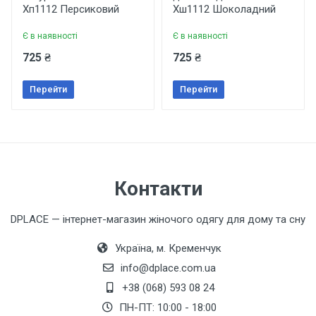
Рейтинг
Хп1112 Персиковий
Хш1112 Шоколадний
Колір
Персиковий
Є в наявності
Є в наявності
725 ₴
725 ₴
Ваше ім'я
Бренд
MiaNaGreen
Перейти
Перейти
Країна виробник
Ваш телефон
Україна
Подарункова упаковка
Ні
Коментар
Контакти
DPLACE — інтернет-магазин жіночого одягу для дому та сну
Україна, м. Кременчук
info@dplace.com.ua
+38 (068) 593 08 24
ПН-ПТ: 10:00 - 18:00
Залишити відгук