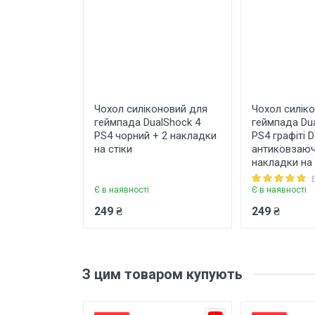
Чохол силіконовий для
Чохол силік
геймпада DualShock 4
геймпада Du
Написати відгук
PS4 чорний + 2 накладки
PS4 графіті D
на стіки
антиковзаюч
накладки на 
Є в наявності
Є в наявності
Рейтинг
Ваше
249 ₴
249 ₴
Коментар
З цим товаром купують