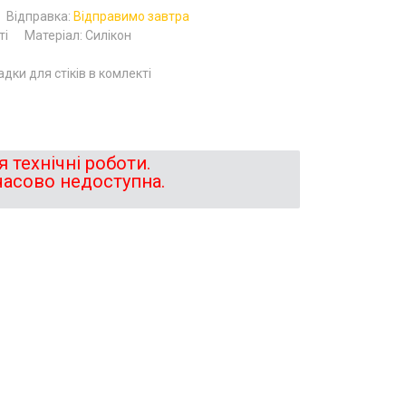
Відправка:
Відправимо завтра
ті
Матеріал: Силікон
адки для стіків в комлекті
 технічні роботи.
часово недоступна.