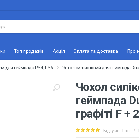
ки
Топ продажів
Акція
Оплата та доставка
Про 
ли для геймпада PS4, PS5
Чохол силіконовий для геймпада DualS
Чохол силі
геймпада D
графіті F + 
Відгуків: 1 шт.
/