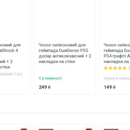
оновий для
Чохол силіконовий для
Чохол силік
alShock 4
геймпада DualSense PS5
геймпада Du
долар антиковзаючий + 2
PS4 графіті A
ий + 2
накладки на стіки
накладки на 
стіки
Відгуків: 1 шт.
Є в наявності
Немає в наявно
 ім'я
Ваш телефон
249 ₴
149 ₴