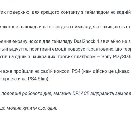
ик поверхню, для кращого контакту з геймпадом на задній с
иліконові накладки на стіки для геймпаду, які захищають ст
ення екрану чохол для геймпаду DualShock 4 звичайно не з
льні відчуття, позитивні емоції подарує гарантовано, що 
в на одній з найкращих ігрових платформ — Sony PlayStati
ви вже пройшли на своїй консолі PS4 (нам дійсно це цікаво,
проекти на PS4 Slim).
 половині робочого дня, магазин DPLACE відправить замовл
, що можна купити сьогодні.