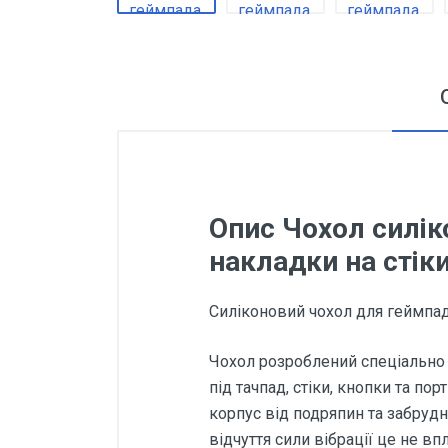
Опис Чохол силіко
накладки на стік
Силіконовий чохол для геймпаду D
Чохол розроблений спеціально 
під тачпад, стіки, кнопки та п
корпус від подряпин та забруд
відчуття сили вібрації це не вп