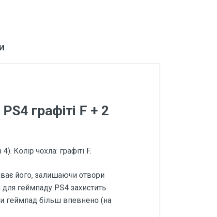
и
PS4 графіті F + 2
). Колір чохла: графіті F.
риває його, залишаючи отвори
ол для геймпаду PS4 захистить
ти геймпад більш впевнено (на