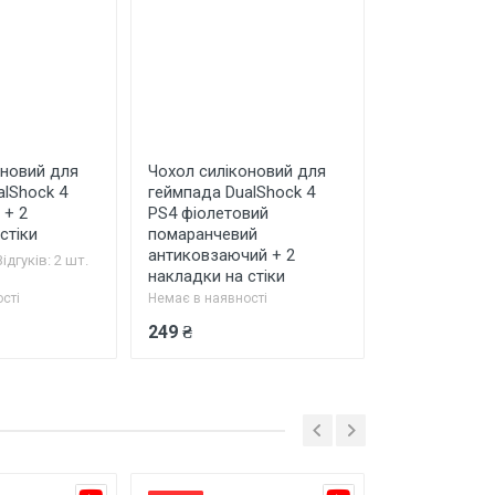
оновий для
Чохол силіконовий для
Чохол силік
alShock 4
геймпада DualShock 4
геймпада Du
 + 2
PS4 фіолетовий
чорний анти
стіки
помаранчевий
2 накладки н
антиковзаючий + 2
Відгуків: 2 шт.
накладки на стіки
сті
Немає в наявності
Немає в наявно
249 ₴
149 ₴