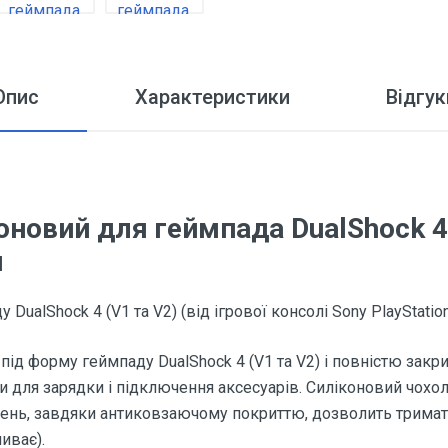
Опис
Характеристики
Відгук
новий для геймпада DualShock 4 
и
ualShock 4 (V1 та V2) (від ігрової консолі Sony PlayStation 4
під форму геймпаду DualShock 4 (V1 та V2) і повністю зак
орти для зарядки і підключення аксесуарів. Силіконовий чох
нень, завдяки антиковзаючому покриттю, дозволить трима
ливає).